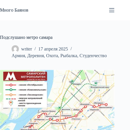
Перейти
к
Много Баянов
сути
Подслушано метро самара
writer
17 апреля 2025
Армия
,
Деревня
,
Охота
,
Рыбалка
,
Студенчество