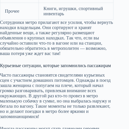
Книги, игрушки, спортивный
Прочее
инвентарь
Сотрудники метро прилагают все усилия, чтобы вернуть
находки владельцам. Они сортируют и хранят
найденные вещи, а также регулярно размещают
объявления о крупных находках. Так что, если вы
случайно оставили что-то в вагоне или на станции,
обязательно обратитесь в метрополитен — возможно,
ваша потеря уже ждет вас там!
Курьезные ситуации, которые запомнились пассажирам
Часто пассажиры становятся свидетелями курьезных
сцен с участием домашних питомцев. Однажды в поезд
зашла женщина с попугаем на плече, который начал
громко разговаривать, привлекая внимание всех
окружающих. В другой раз кто-то провез в метро
маленькую собачку в сумке, но она выбралась наружу и
бегала по вагону. Такие моменты не только развлекают,
но и делают поездки в метро более яркими и
запоминающимися!
Иногда пассажиры могут стать главными героями