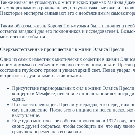
Также нельзя не упомянуть о мистических травмах Майкла Джекс
съемок рекламного ролика певец получил тяжелые ожоги головы
Некоторые эксперты связывают это с необъяснимым самовозгор
Таким образом, жизнь Короля Поп-музыки была наполнена необ
остается загадкой для его поклонников и исследователей. Возм
мистические события.
Сверхъестественные происшествия в жизни Элвиса Пресли
Одно из самых известных мистических событий в жизни Элвиса 
своим друзьям о необычном сверхъестественном опыте. Пресли р
состояние глубокого транса и увидел яркий свет. Певец уверял, ч
встретился с духовными наставниками.
Присутствие паранормальных сил в жизни Элвиса Пресли 
концерта в Мемфисе, певец внезапно остановился посреди 
сцене.
По словам очевидцев, Пресли утверждал, что перед ним по
ему направление. После этого инцидента певец несколько
выступление.
Еще одно мистическое событие произошло в 1977 году, нез
своих друзей собраться, чтобы сообщить им, что ему явил
грядущих переменах в его жизни.