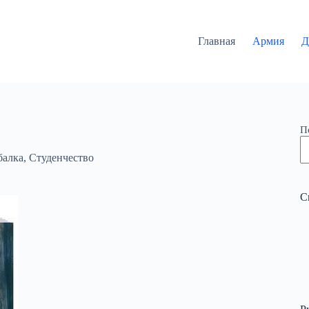
Главная
Армия
Д
П
балка
,
Студенчество
С