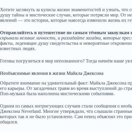
Хотите заглянуть за кулисы жизни знаменитостей и узнать, что
душу тайны и мистические случаи, которые потрясли мир. От 
явлений — это истории, которые навсегда изменили жизнь их ге
Отправляйтесь в путешествие по самым тёмным закоулкам 
скрывали великие личности, и разгадайте загадки, которые прес
факты, леденящие душу свидетельства и невероятные откровени
известных людях.
Готовы погрузиться в мир непознанного? Тогда начнём наше ув
Необъяснимые явления в жизни Майкла Джексона
Обратите внимание на удивительный факт: Майкла Джексона пр
его карьеры. От загадочных травм во время выступлений до стр
Поп-музыки была наполнена мистическими событиями.
Одним из самых интригующих случаев стали сообщения о необы
Джексона Neverland. Многие утверждали, что слышали странные
которых так и не было установлено. Сам певец объяснял это пр
общался.