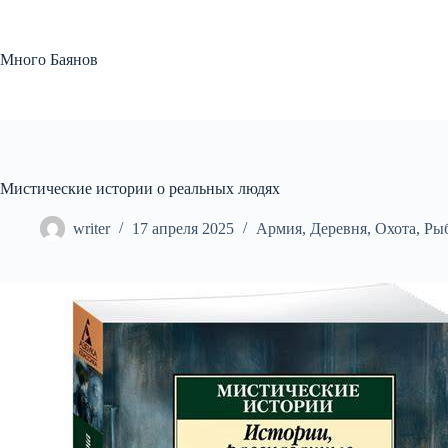
Перейти
к
сути
Много Баянов
Мистические истории о реальных людях
writer
17 апреля 2025
Армия
,
Деревня
,
Охота
,
Ры